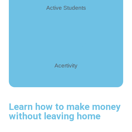
Active Students
+
90
%
Acertivity
Learn how to make money
without leaving home