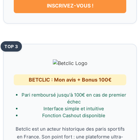
INSCRIVEZ-VOUS !
TOP 3
BETCLIC : Mon avis + Bonus 100€
Pari remboursé jusqu'à 100€ en cas de premier
échec
Interface simple et intuitive
Fonction Cashout disponible
Betclic est un acteur historique des paris sportifs
en France. Son point fort : une plateforme ultra-