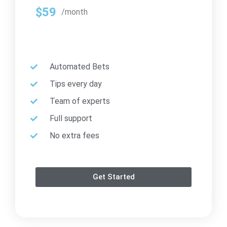
$59
/month
Automated Bets
Tips every day
Team of experts
Full support
No extra fees
Get Started