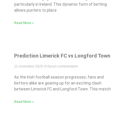
particularly in Ireland. This dynamic form of betting
allows punters to place
Read More »
Prediction Limerick FC vs Longford Town
11 novembre 2025
Aucun commentaire
As the Irish football season progresses, fans and
bettors alike are gearing up for an exciting clash
between Limerick FC and Longford Town. This match
Read More »