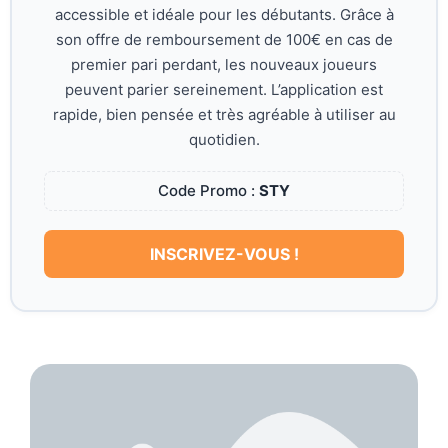
accessible et idéale pour les débutants. Grâce à
son offre de remboursement de 100€ en cas de
premier pari perdant, les nouveaux joueurs
peuvent parier sereinement. L’application est
rapide, bien pensée et très agréable à utiliser au
quotidien.
Code Promo :
STY
INSCRIVEZ-VOUS !