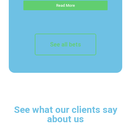
Read More
See all bets
See what our clients say
about us